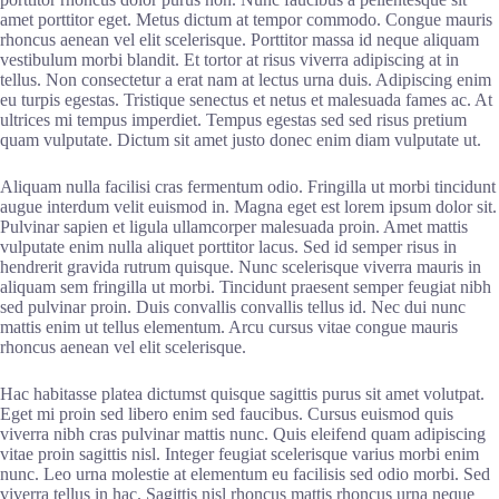
amet porttitor eget. Metus dictum at tempor commodo. Congue mauris
rhoncus aenean vel elit scelerisque. Porttitor massa id neque aliquam
vestibulum morbi blandit. Et tortor at risus viverra adipiscing at in
tellus. Non consectetur a erat nam at lectus urna duis. Adipiscing enim
eu turpis egestas. Tristique senectus et netus et malesuada fames ac. At
ultrices mi tempus imperdiet. Tempus egestas sed sed risus pretium
quam vulputate. Dictum sit amet justo donec enim diam vulputate ut.
Aliquam nulla facilisi cras fermentum odio. Fringilla ut morbi tincidunt
augue interdum velit euismod in. Magna eget est lorem ipsum dolor sit.
Pulvinar sapien et ligula ullamcorper malesuada proin. Amet mattis
vulputate enim nulla aliquet porttitor lacus. Sed id semper risus in
hendrerit gravida rutrum quisque. Nunc scelerisque viverra mauris in
aliquam sem fringilla ut morbi. Tincidunt praesent semper feugiat nibh
sed pulvinar proin. Duis convallis convallis tellus id. Nec dui nunc
mattis enim ut tellus elementum. Arcu cursus vitae congue mauris
rhoncus aenean vel elit scelerisque.
Hac habitasse platea dictumst quisque sagittis purus sit amet volutpat.
Eget mi proin sed libero enim sed faucibus. Cursus euismod quis
viverra nibh cras pulvinar mattis nunc. Quis eleifend quam adipiscing
vitae proin sagittis nisl. Integer feugiat scelerisque varius morbi enim
nunc. Leo urna molestie at elementum eu facilisis sed odio morbi. Sed
viverra tellus in hac. Sagittis nisl rhoncus mattis rhoncus urna neque