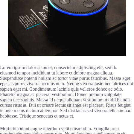
Lorem ipsum dolor sit amet, consectetur adipiscing elit, sed do
eiusmod tempor incididunt ut labore et dolore magna aliqua.
Suspendisse potenti nullam ac tortor vitae purus faucibus. Massa eget
egestas purus viverra accumsan in. Neque viverra justo nec ultrices dui
sapien eget mi. Condimentum lacinia quis vel eros donec ac odio.
Pharetra magna ac placerat vestibulum. Donec pretium vulputate
sapien nec sagittis. Massa id neque aliquam vestibulum morbi blandit
cursus risus at. Dui ut ornare lectus sit amet est placerat. Risus feugiat
in ante metus dictum at tempor. Sed nisi lacus sed viverra tellus in hac
habitasse. Tristique senectus et netus et.
Morbi tincidunt augue interdum velit euismod in. Fringilla urna
porttitor rhoncus dolor purus non. Nunc faucibus a pellentesque sit